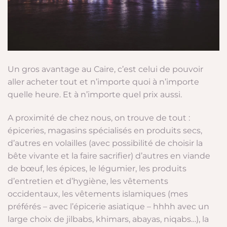
Un gros avantage au Caire, c’est celui de pouvoir
aller acheter tout et n’importe quoi à n’importe
quelle heure. Et à n’importe quel prix aussi.
A proximité de chez nous, on trouve de tout :
épiceries, magasins spécialisés en produits secs,
d’autres en volailles (avec possibilité de choisir la
bête vivante et la faire sacrifier) d’autres en viande
de bœuf, les épices, le légumier, les produits
d’entretien et d’hygiène, les vêtements
occidentaux, les vêtements islamiques (mes
préférés – avec l’épicerie asiatique – hhhh avec un
large choix de jilbabs, khimars, abayas, niqabs…), la