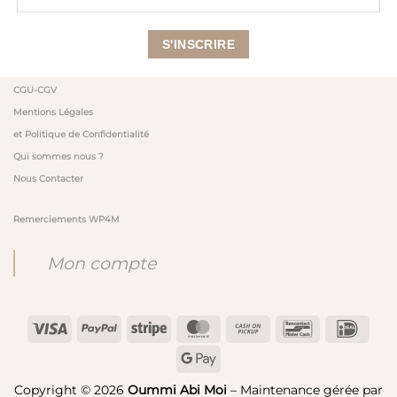
CGU-CGV
Mentions Légales
et Politique de Confidentialité
Qui sommes nous ?
Nous Contacter
Remerciements WP4M
Mon compte
Visa
PayPal
Stripe
MasterCard
Cash
Bancontact
IDeal
on
Google
Pickup
Pay
Copyright © 2026
Oummi Abi Moi
– Maintenance gérée par