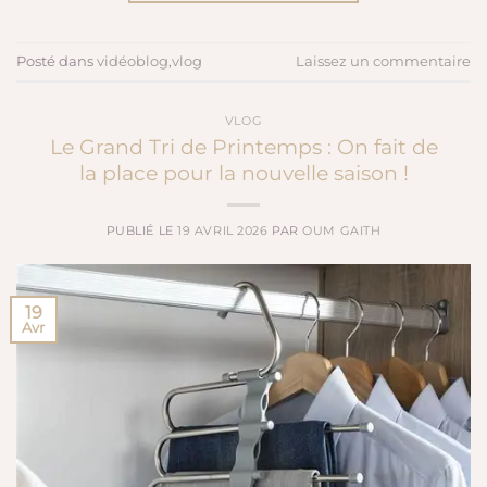
Posté dans
vidéoblog
,
vlog
Laissez un commentaire
VLOG
Le Grand Tri de Printemps : On fait de
la place pour la nouvelle saison !
PUBLIÉ LE
19 AVRIL 2026
PAR
OUM GAITH
19
Avr