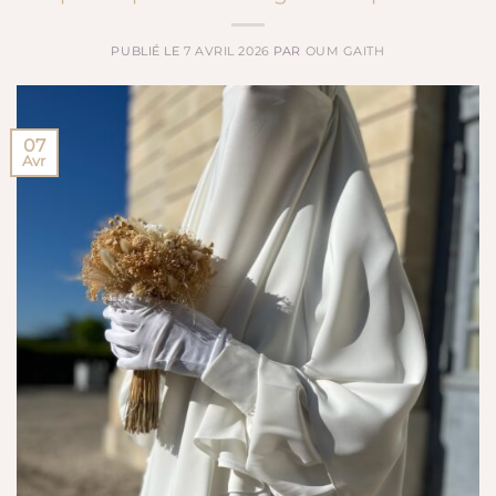
PUBLIÉ LE
7 AVRIL 2026
PAR
OUM GAITH
07
Avr