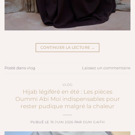
CONTINUER LA LECTURE
→
Posté dans
vlog
Laissez un commentaire
VLOG
Hijab légiféré en été : Les pièces
Oummi Abi Moi indispensables pour
rester pudique malgré la chaleur
PUBLIÉ LE
19 JUIN 2026
PAR
OUM GAITH