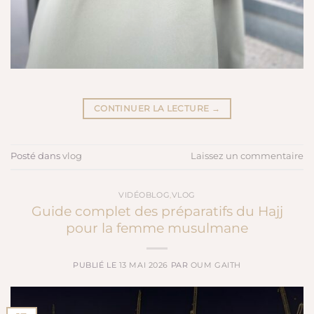
CONTINUER LA LECTURE
→
Posté dans
vlog
Laissez un commentaire
VIDÉOBLOG
,
VLOG
Guide complet des préparatifs du Hajj
pour la femme musulmane
PUBLIÉ LE
13 MAI 2026
PAR
OUM GAITH