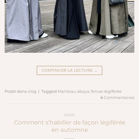
CONTINUER LA LECTURE
→
Posté dans
vlog
|
Tagged
Manteau abaya
,
Tenue légiférée
4
Commentaires
VLOG
Comment s’habiller de façon légiférée
en automne