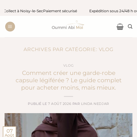
Passer
à Noisy-le-Sec
Paiement sécurisé
Expédition sous 24/48 h ouvrées
Livr
au
contenu
ARCHIVES PAR CATÉGORIE:
VLOG
VLOG
Comment créer une garde-robe
capsule légiférée ? Le guide complet
pour acheter moins, mais mieux.
PUBLIÉ LE
7 AOÛT 2026
PAR
LINDA NEDJAR
07
Août