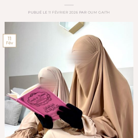
PUBLIÉ LE
11 FÉVRIER 2026
PAR
OUM GAITH
11
Fév