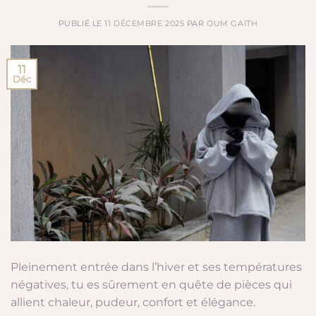
PUBLIÉ LE
11 DÉCEMBRE 2025
PAR
OUM GAITH
11
Déc
Pleinement entrée dans l’hiver et ses températures
négatives, tu es sûrement en quête de pièces qui
allient chaleur, pudeur, confort et élégance.