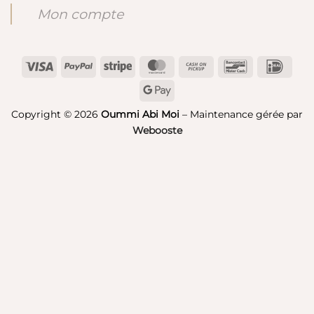
Mon compte
Visa
PayPal
Stripe
MasterCard
Cash
Bancontact
IDeal
on
Google
Pickup
Pay
Copyright © 2026
Oummi Abi Moi
– Maintenance gérée par
Webooste