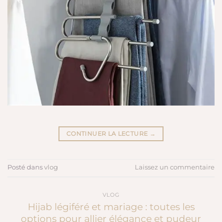
CONTINUER LA LECTURE
→
Posté dans
vlog
Laissez un commentaire
VLOG
Hijab légiféré et mariage : toutes les
options pour allier élégance et pudeur