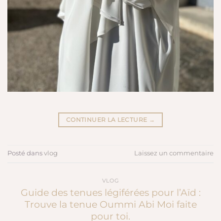
CONTINUER LA LECTURE
→
Posté dans
vlog
Laissez un commentaire
VLOG
Guide des tenues légiférées pour l’Aïd :
Trouve la tenue Oummi Abi Moi faite
pour toi.