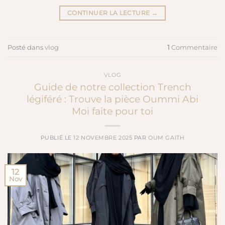
CONTINUER LA LECTURE
→
Posté dans
vlog
1
Commentaire
VLOG
Guide de notre collection Trench
légiféré : Trouve la pièce Oummi Abi
Moi faite pour toi
PUBLIÉ LE
12 NOVEMBRE 2025
PAR
OUM GAITH
12
Nov