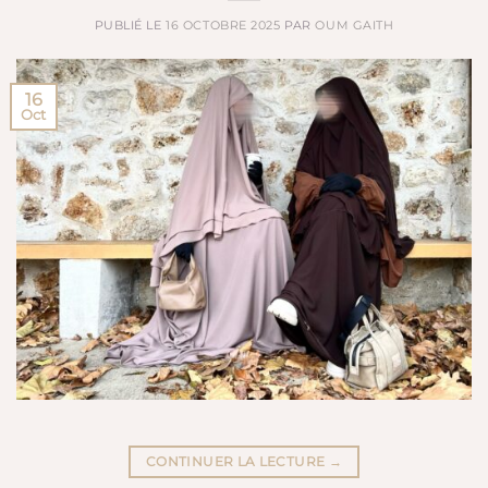
PUBLIÉ LE
16 OCTOBRE 2025
PAR
OUM GAITH
16
Oct
CONTINUER LA LECTURE
→