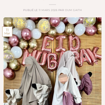
PUBLIÉ LE
11 MARS 2026
PAR
OUM GAITH
11
Mar