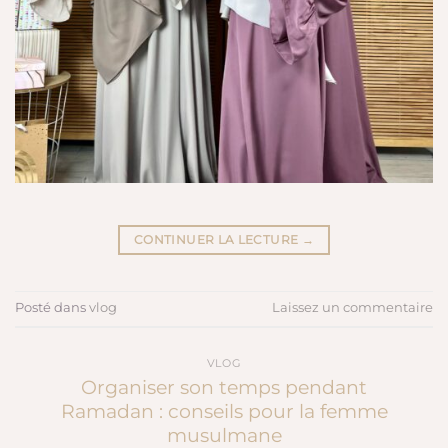
CONTINUER LA LECTURE
→
Posté dans
vlog
Laissez un commentaire
VLOG
Organiser son temps pendant
Ramadan : conseils pour la femme
musulmane