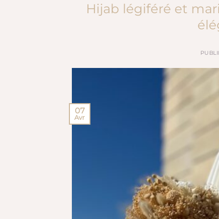
Hijab légiféré et mari
élé
PUBLI
07
Avr