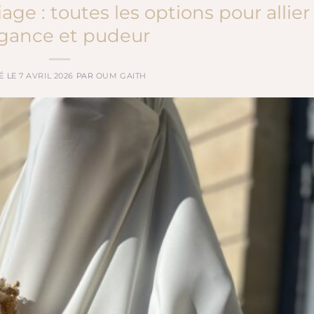
age : toutes les options pour allier
gance et pudeur
É LE
7 AVRIL 2026
PAR
OUM GAITH