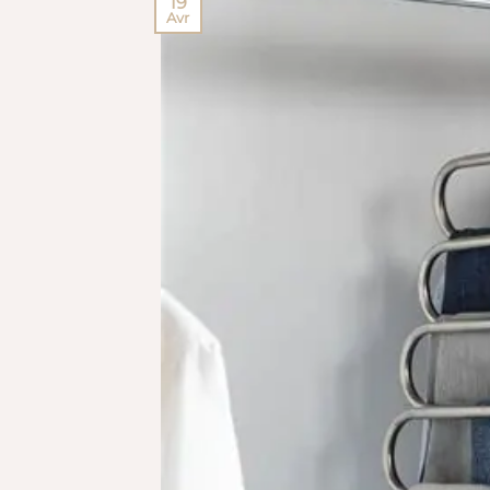
19
Avr