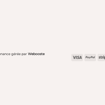
enance gérée par
Webooste
Visa
PayPa