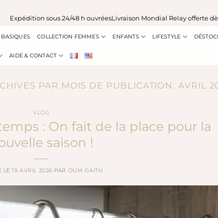
édition sous 24/48 h ouvrées
Livraison Mondial Relay offerte dès 100 
BASIQUES
COLLECTION FEMMES
ENFANTS
LIFESTYLE
DÉSTOC
AIDE & CONTACT
CHIVES PAR MOIS DE PUBLICATION:
AVRIL 2
VLOG
temps : On fait de la place pour la
ouvelle saison !
É LE
19 AVRIL 2026
PAR
OUM GAITH