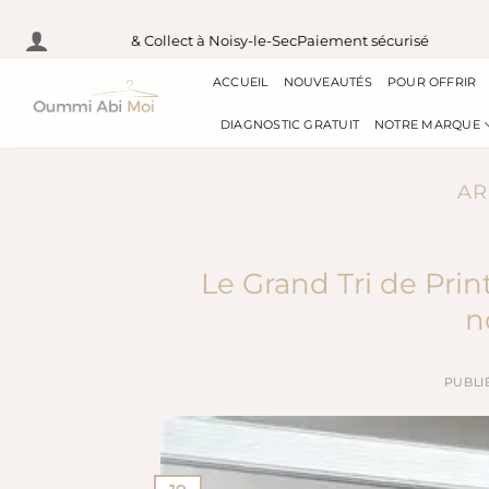
Passer
 France
Pick & Collect à Noisy-le-Sec
Paiement sécurisé
Exp
au
ACCUEIL
NOUVEAUTÉS
POUR OFFRIR
contenu
DIAGNOSTIC GRATUIT
NOTRE MARQUE
AR
Le Grand Tri de Prin
n
PUBLI