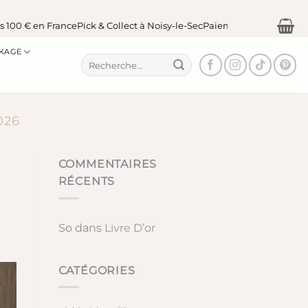
€ en France
Pick & Collect à Noisy-le-Sec
Paiement sécurisé
KAGE
Recherche
pour :
026
COMMENTAIRES
RÉCENTS
So
dans
Livre D’or
CATÉGORIES