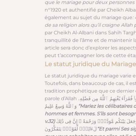
que le mariage pour deux personnes q
n°1920 et authentifié par Cheikh Alba
également au sujet du mariage
que
:
de sa religion alors qu’il craigne Allah 
par Cheikh Al-Albani dans Sahih Targh
tranquillité de l’âme et de mainteni
article sera donc d’explorer les asp
peut t’accompagner lors de cette étap
Le statut juridique du Mariage
Le statut juridique du mariage varie e
Toutefois, dans beaucoup de cas, il 
tradition prophétique que ce dernier 
ا۟ فُقَرَآءَ يُغْنِهِمُ ٱللَّهُ مِن فَضْلِهِۦ
وَٱللَّهُ وَٰسِعٌ عَلِيمٌ
“Mariez les célibataires
hommes et femmes. S’ils sont besogneu
v.32)
َجَعَلَ بَيْنَكُم مَّوَدَّةًۭ وَرَحْمَةً ۚ إِنَّ فِى ذَٰلِكَ
لَءَايَٰتٍۢ لِّقَوْمٍۢ يَتَفَكَّرُونَ
“Et parmi Ses si