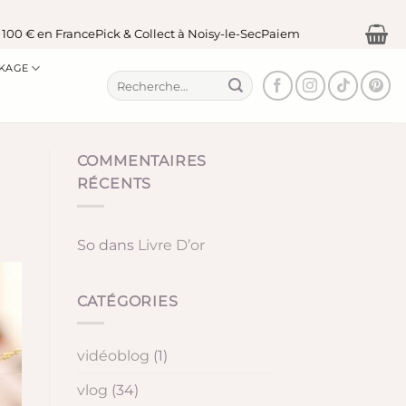
 en France
Pick & Collect à Noisy-le-Sec
Paiement sécurisé
KAGE
Recherche
pour :
COMMENTAIRES
RÉCENTS
So
dans
Livre D’or
CATÉGORIES
vidéoblog
(1)
vlog
(34)