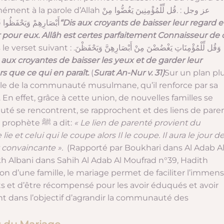
l’éloignement de la tentation conformément à la parole d’Allah عز وجل :
.قُل لِّلْمُؤْمِنِينَ يَغُضُّوا مِنْ
أَبْصَارِهِمْ وَيَحْفَظُوا فُ
“Dis
aux croyants
de baisser leur regard e
r pour eux. Allâh est certes parfaitement Connaisseur de 
 le verset suivant :
.وَقُل لِّلْمُؤْمِنَاتِ يَغْضُضْنَ مِنْ أَبْصَارِهِنَّ وَيَحْفَظْنَ
s
aux croyantes
de baisser les yeux et de garder leur
s que ce qui en paraît.
(
Surat An-Nur v. 31)
Sur un plan pl
mble de la communauté musulmane, qu’il renforce par sa
 En effet, grâce à cette union, de nouvelles familles se
é se rencontrent, se rapprochent et des liens de pare
se renforcent. Ces liens sur lesquels le prophète ﷺ a dit:
« Le lien de parenté provient du
e lie et celui qui le coupe alors Il le coupe. Il aura le jour de
 convaincante ».
(Rapporté par Boukhari dans Al Adab A
kh Albani dans Sahih Al Adab Al Moufrad n°39, Hadith
ion d’une famille, le mariage permet de faciliter l’immen
nts et d’être récompensé pour les avoir éduqués et avoir
nt dans l’objectif d’agrandir la communauté des