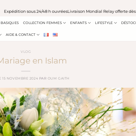
dition sous 24/48 h ouvrées
Livraison Mondial Relay offerte dès 100 €
BASIQUES
COLLECTION FEMMES
ENFANTS
LIFESTYLE
DÉSTOC
AIDE & CONTACT
VLOG
Mariage en Islam
E
15 NOVEMBRE 2024
PAR
OUM GAITH