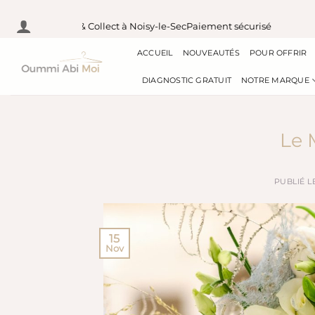
Passer
 France
Pick & Collect à Noisy-le-Sec
Paiement sécurisé
Expé
au
ACCUEIL
NOUVEAUTÉS
POUR OFFRIR
contenu
DIAGNOSTIC GRATUIT
NOTRE MARQUE
Le 
PUBLIÉ L
15
Nov