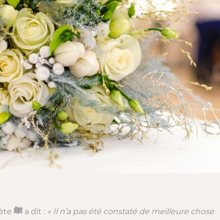
le Prophète
ﷺ
a dit :
« Il n’a pas été constaté de meilleure chose