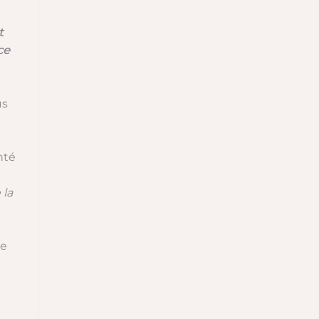
t
ce
us
nté
 la
l
se