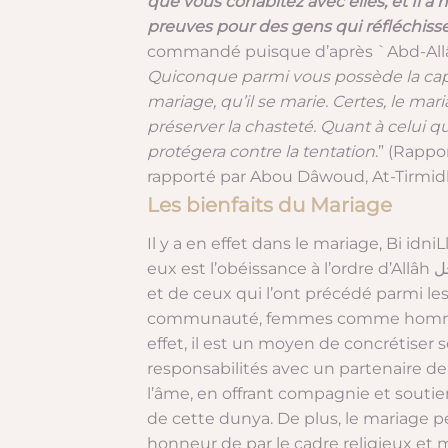
que vous cohabitez avec elles, et Il a m
preuves pour des gens qui réfléchisse
Quiconque parmi vous possède la capa
mariage, qu’il se marie. Certes, le mari
préserver la chasteté. Quant à celui qu
protégera contre la tentation
.”
(Rappor
rapporté par Abou Dâwoud, At-Tirmidhî
Les bienfaits du Mariage
Il y a en effet dans le mariage, Bi idn
eux est l’obéissance à l’ordre d’Allâh عز وجل et de Son Messager ﷺ ainsi que le suivi de sa Sunna
et de ceux qui l’ont précédé parmi le
communauté, femmes comme hommes, à 
effet, il est un moyen de concrétiser s
responsabilités avec un partenaire de v
l’âme, en offrant compagnie et souti
de cette dunya. De plus, le mariage 
honneur de par le cadre religieux et m