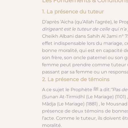
Les Fondements & Conditions
1. La présence du tuteur
dirigeant est le tuteur de celle qui n’a
Cheikh Albani dans Sahih Al Jami n° 7
effet indispensable lors du mariage
bonne moralité, qui est en capacité d
son frère, son oncle paternel ou son 
femme peut prendre comme tuteur un
passant par sa femme ou un respon
2. La présence de témoins
A ce sujet le Prophète ﷺ a dit:
“Pas de
(Sunan At-Tirmidhî (Le Mariage) (1101
Mâdja (Le Mariage) (1881) , le Mousna
présence de deux témoins de bonnes m
l’acte. Comme le tuteur, ils doivent ê
moralité.