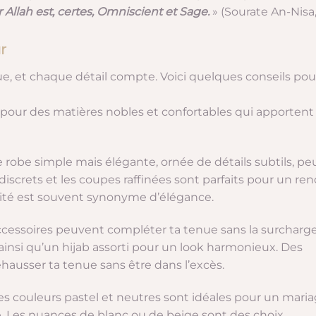
ar Allah est, certes, Omniscient et Sage.
»
(Sourate An-Nisa
r
, et chaque détail compte. Voici quelques conseils pou
pour des matières nobles et confortables qui apportent
 robe simple mais élégante, ornée de détails subtils, pe
s discrets et les coupes raffinées sont parfaits pour un re
cité est souvent synonyme d’élégance.
cessoires peuvent compléter ta tenue sans la surcharge
, ainsi qu’un hijab assorti pour un look harmonieux. Des
hausser ta tenue sans être dans l’excès.
es couleurs pastel et neutres sont idéales pour un maria
té. Les nuances de blanc ou de beige sont des choix