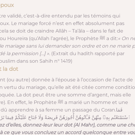
 époux
e validé, c’est-à-dire entendu par les témoins qui
ux. Le mariage forcé n’est en effet absolument pas
a se doit de craindre Allâh – Ta’âla – dans le fait de
D’après Abou Houreira (qu’Allah l’agrée), le Prophète ﷺ a dit:
« On n
le mariage sans lui demander son ordre et on ne marie 
 la permission […] ».
(Extrait du hadith rapporté par
ouslim dans son Sahih n° 1419)
 la dot
t (ou autre) donnée à l’épouse à l’occasion de l’acte de
n vertu du mariage, qu’elle ait été citée comme conditi
voquée. La dot peut être une somme d’argent, mais elle
 Prophète ﷺ a marié un homme et une
 dû apprendre à sa femme un passage du Coran.
فَمَا
ٱسْتَمْتَعْتُم بِهِۦ مِنْهُنَّ فَـَٔاتُوهُنَّ أُجُورَهُنَّ فَرِيضَةً وَلَا جُنَاحَ عَلَيْكُمْ فِيمَا تَ
z d’elles, donnez-leur leur dot (Al Mahr), comme une ch
s à ce que vous concluez un accord quelconque entre vo