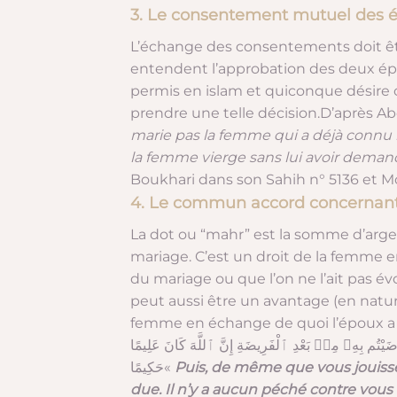
3. Le consentement mutuel des
L’échange des consentements doit êtr
entendent l’approbation des deux épo
permis en islam et quiconque désire cel
prendre une telle décision.
marie pas la femme qui a déjà connu 
la femme vierge sans lui avoir demandé
Boukhari dans son Sahih n° 5136 et M
4. Le commun accord concernant
La dot ou “mahr” est la somme d’argen
mariage. C’est un droit de la femme e
du mariage ou que l’on ne l’ait pas é
peut aussi être un avantage (en nature). En effet, le
femme en échange de quoi l’époux a
رَٰضَيْتُم بِهِۦ مِنۢ بَعْدِ ٱلْفَرِيضَةِ إِنَّ ٱللَّهَ كَانَ عَلِيمًا
حَكِيمًا
«
Puis, de même que vous jouisse
due. Il n’y a aucun péché contre vou