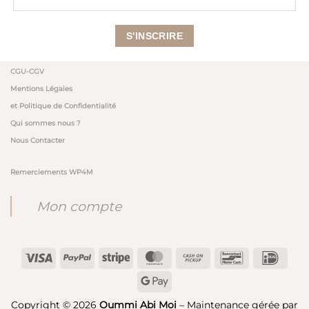
CGU-CGV
Mentions Légales
et Politique de Confidentialité
Qui sommes nous ?
Nous Contacter
Remerciements WP4M
Mon compte
Visa
PayPal
Stripe
MasterCard
Cash
Bancontact
IDeal
on
Google
Pickup
Pay
Copyright © 2026
Oummi Abi Moi
– Maintenance gérée par