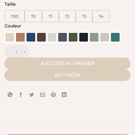
Taille
T00
T0
T1
T2
T3
T4
Couleur
quantité de Sous Abaya (Whool Peach Premium)
AJOUTER AU PANIER
BUY NOW