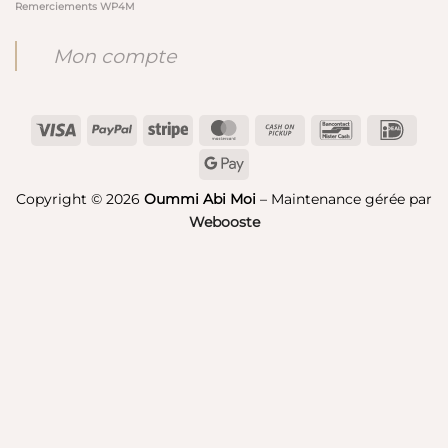
Remerciements WP4M
Mon compte
Visa
PayPal
Stripe
MasterCard
Cash
Bancontact
IDeal
on
Google
Pickup
Pay
Copyright © 2026
Oummi Abi Moi
– Maintenance gérée par
Webooste