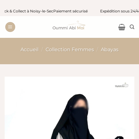
Passer
& Collect à Noisy-le-Sec
Paiement sécurisé
Expédition sous 24/48 h o
au
contenu
Accueil
/
Collection Femmes
/
Abayas