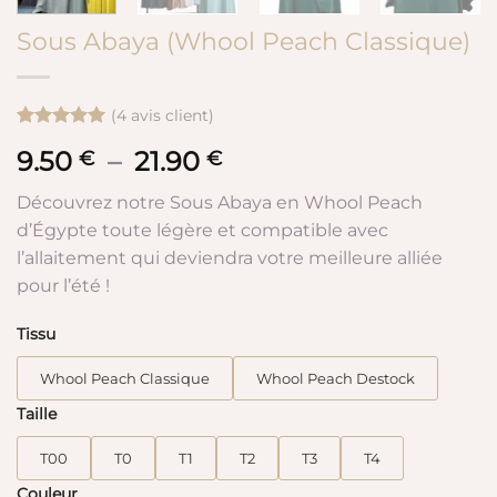
Sous Abaya (Whool Peach Classique)
(
4
avis client)
Noté
4
5
sur
9.50
–
21.90
Plage
€
€
5 basé sur
notations
de
client
Découvrez notre Sous Abaya en Whool Peach
prix :
d’Égypte toute légère et compatible avec
9.50 €
l’allaitement qui deviendra votre meilleure alliée
à
pour l’été !
21.90 €
Tissu
Whool Peach Classique
Whool Peach Destock
Taille
T00
T0
T1
T2
T3
T4
Couleur