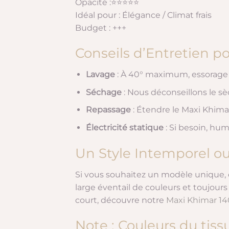
Opacité :⭐⭐⭐⭐⭐
Idéal pour : Élégance / Climat frais
Budget : +++
Conseils d’Entretien p
Lavage
: À 40° maximum, essorage d
Séchage
: Nous déconseillons le sèc
Repassage
: Étendre le Maxi Khima
Électricité statique
: Si besoin, hum
Un Style Intemporel ou
Si vous souhaitez un modèle unique,
large éventail de couleurs et toujour
court, découvre notre
Maxi Khimar 14
Note : Couleurs du tiss