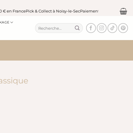
n France
Pick & Collect à Noisy-le-Sec
Paiement sécurisé
KAGE
Recherche
pour :
assique
lage
e
ix :