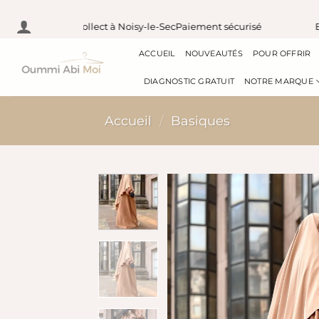
Passer
rance
Pick & Collect à Noisy-le-Sec
Paiement sécurisé
Expédi
au
ACCUEIL
NOUVEAUTÉS
POUR OFFRIR
contenu
DIAGNOSTIC GRATUIT
NOTRE MARQUE
Accueil
/
Basiques