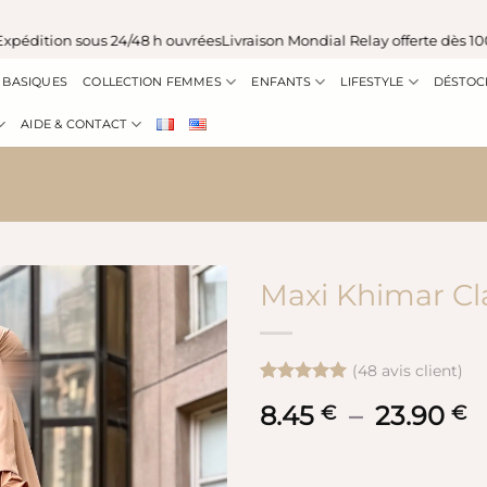
tion sous 24/48 h ouvrées
Livraison Mondial Relay offerte dès 100 € e
BASIQUES
COLLECTION FEMMES
ENFANTS
LIFESTYLE
DÉSTOC
AIDE & CONTACT
Maxi Khimar Cl
(
48
avis client)
Noté
48
4.92
8.45
–
23.90
P
€
€
sur 5 basé
sur
d
notations
pr
client