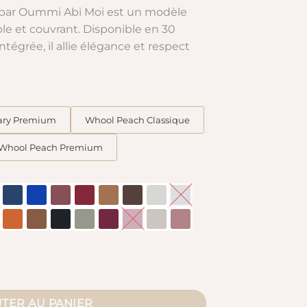
.45 €
 par Oummi Abi Moi est un modèle
le et couvrant. Disponible en 30
3.90 €
ntégrée, il allie élégance et respect
ary Premium
Whool Peach Classique
Whool Peach Premium
sique
TER AU PANIER