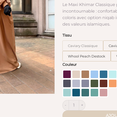
8
Le Maxi Khimar Classique
à
incontournable : confortab
2
coloris avec option niqab i
des valeurs islamiques.
Tissu
Caviary Classique
Cavi
Whool Peach Destock
Couleur
quantité de Maxi Khimar Clas
AJOU