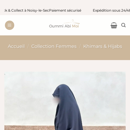
Passer
 Collect à Noisy-le-Sec
Paiement sécurisé
Expédition sous 24/48 h ou
au
contenu
Accueil
/
Collection Femmes
/
Khimars & Hijabs