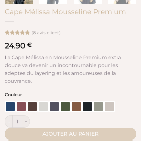
Cape Mélissa Mousseline Premium
(
8
avis client)
Noté
8
5
sur
24.90
€
5 basé sur
notations
client
La Cape Mélissa en Mousseline Premium extra
douce va devenir un incontournable pour les
adeptes du layering et les amoureuses de la
couvrance.
Couleur
quantité de Cape Mélissa Mousseline Premium
AJOUTER AU PANIER