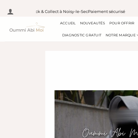
Passer
00 € en France
Pick & Collect à Noisy-le-Sec
Paiement sécurisé
au
ACCUEIL
NOUVEAUTÉS
POUR OFFRIR
contenu
DIAGNOSTIC GRATUIT
NOTRE MARQUE