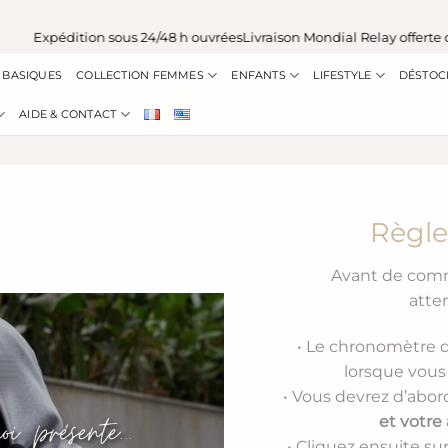
Expédition sous 24/48 h ouvrées
Livraison Mondial Relay offerte dè
BASIQUES
COLLECTION FEMMES
ENFANTS
LIFESTYLE
DÉSTOC
AIDE & CONTACT
Règle
Avant de comm
atte
• Le chronomètre
lorsque vous
• Vous devrez d’abor
et votre
• Cliquez ensuite su