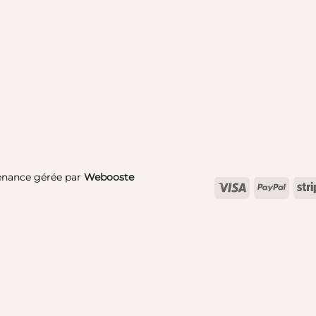
enance gérée par
Webooste
Visa
PayPa