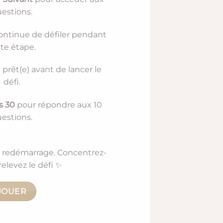
estions.
ontinue de défiler pendant
te étape.
 prêt(e) avant de lancer le
défi.
s 30
pour répondre aux 10
estions.
e redémarrage. Concentrez-
relevez le défi ✨
JOUER