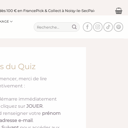
s 100 € en France
Pick & Collect à Noisy-le-Sec
Paiement sécurisé
KAGE
Recherche
pour :
s du Quiz
encer, merci de lire
ntivement :
 démarre immédiatement
 cliquez sur
JOUER
.
d renseigner votre
prénom
 adresse e-mail
.
r
Suivant
pour accéder aux