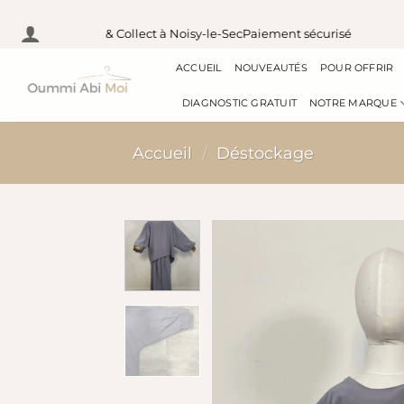
Passer
en France
Pick & Collect à Noisy-le-Sec
Paiement sécurisé
Ex
au
ACCUEIL
NOUVEAUTÉS
POUR OFFRIR
contenu
DIAGNOSTIC GRATUIT
NOTRE MARQUE
Accueil
/
Déstockage