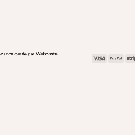
enance gérée par
Webooste
Visa
PayPa