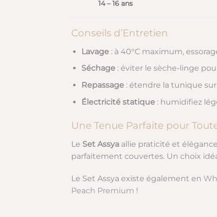
14 – 16 ans
Conseils d’Entretien
Lavage
: à 40°C maximum, essorage
Séchage
: éviter le sèche-linge pour
Repassage
: étendre la tunique su
Électricité statique
: humidifiez lég
Une Tenue Parfaite pour Toute
Le
Set Assya
allie praticité et élégan
parfaitement couvertes. Un choix idéal 
Le Set Assya existe également en
Who
Peach Premium
!