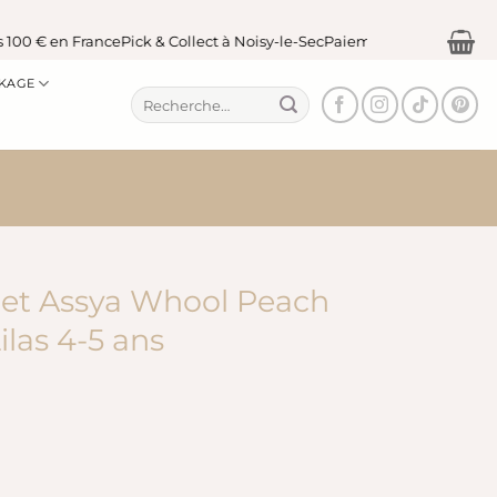
0 € en France
Pick & Collect à Noisy-le-Sec
Paiement sécurisé
KAGE
Recherche
pour :
Set Assya Whool Peach
las 4-5 ans