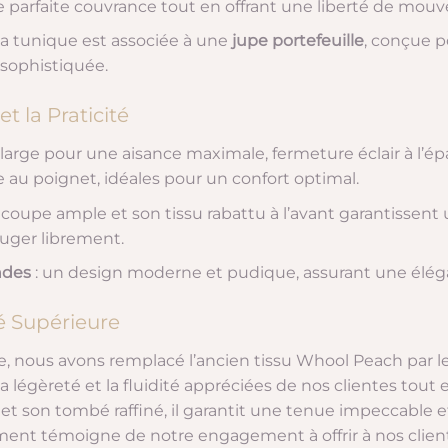
ne parfaite couvrance tout en offrant une liberté de mou
 la tunique est associée à une
jupe portefeuille
, conçue p
sophistiquée.
t la Praticité
large pour une aisance maximale, fermeture éclair à l’épa
 au poignet, idéales pour un confort optimal.
a coupe ample et son tissu rabattu à l’avant garantissent
ouger librement.
ndes
: un design moderne et pudique, assurant une éléga
é Supérieure
e, nous avons remplacé l’ancien tissu Whool Peach par l
a légèreté et la fluidité appréciées de nos clientes tout 
 et son tombé raffiné, il garantit une tenue impeccable 
ment témoigne de notre engagement à offrir à nos client