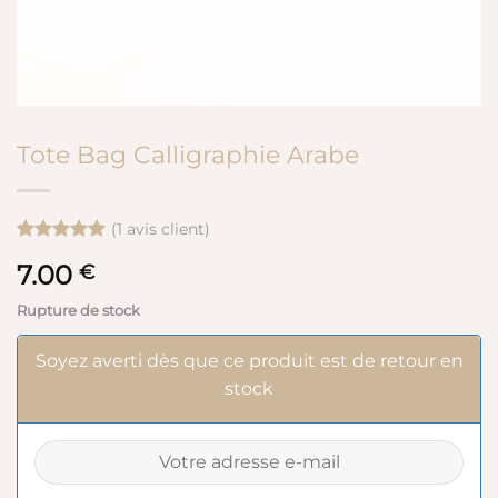
Tote Bag Calligraphie Arabe
(
1
avis client)
Noté
1
5
sur
7.00
€
5 basé sur
notation
client
Rupture de stock
Soyez averti dès que ce produit est de retour en
stock