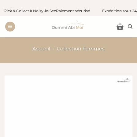
Passer
ck & Collect à Noisy-le-Sec
Paiement sécurisé
Expédition sous 24/48 
au
contenu
Accueil
/
Collection Femmes