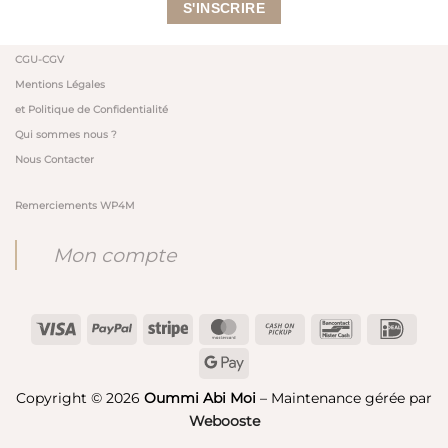
CGU-CGV
Mentions Légales
et Politique de Confidentialité
Qui sommes nous ?
Nous Contacter
Remerciements WP4M
Mon compte
Visa
PayPal
Stripe
MasterCard
Cash
Bancontact
IDeal
on
Google
Pickup
Pay
Copyright © 2026
Oummi Abi Moi
– Maintenance gérée par
Webooste