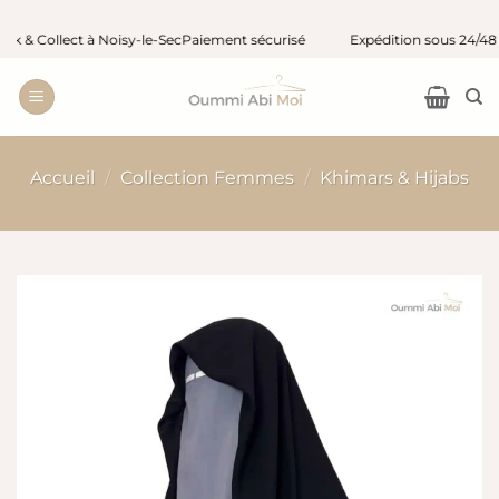
Passer
 Collect à Noisy-le-Sec
Paiement sécurisé
Expédition sous 24/48 h ou
au
contenu
Accueil
/
Collection Femmes
/
Khimars & Hijabs