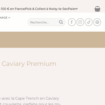
0 € en France
Pick & Collect à Noisy-le-Sec
Paiement sécurisé
KAGE
Recherche
pour :
h Caviary Premium
e avec la Cape Trench en Caviary
t couvrante, parfaite pour les mi-