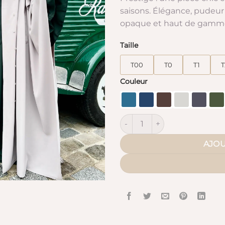
saisons. Élégance, pudeur 
opaque et haut de gamme.
Taille
T00
T0
T1
T
Couleur
quantité de La Cape Trench 
AJOU