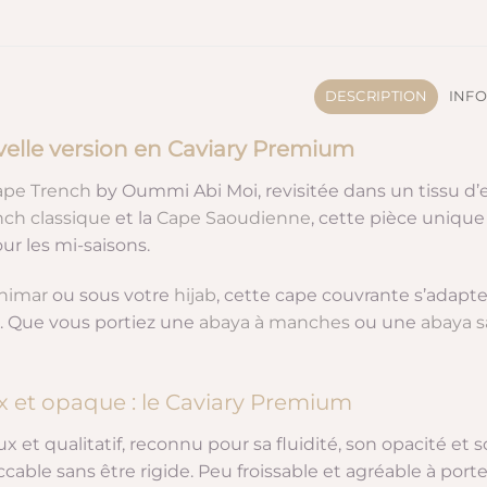
DESCRIPTION
INF
velle version en Caviary Premium
ape Trench
by Oummi Abi Moi, revisitée dans un tissu d’
nch classique
et la
Cape Saoudienne
, cette pièce unique 
ur les mi-saisons.
himar
ou sous votre
hijab
, cette cape couvrante s’adapte
e. Que vous portiez une
abaya à manches
ou une
abaya 
 et opaque : le Caviary Premium
ux et qualitatif, reconnu pour sa fluidité, son opacité et
ble sans être rigide. Peu froissable et agréable à porter,