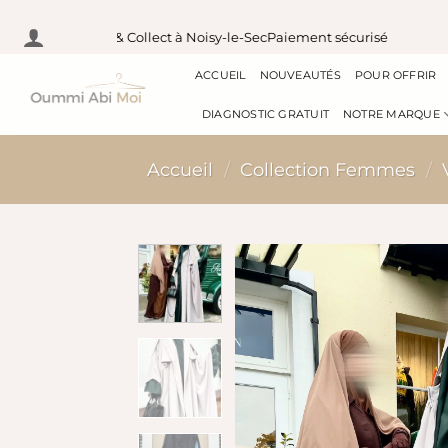
Passer
en France
Pick & Collect à Noisy-le-Sec
Paiement sécurisé
E
au
ACCUEIL
NOUVEAUTÉS
POUR OFFRIR
contenu
DIAGNOSTIC GRATUIT
NOTRE MARQUE
Accueil
/
Collection Femmes
/