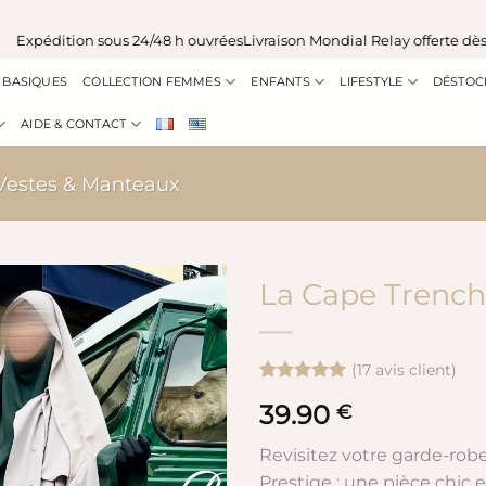
xpédition sous 24/48 h ouvrées
Livraison Mondial Relay offerte dès 10
BASIQUES
COLLECTION FEMMES
ENFANTS
LIFESTYLE
DÉSTOC
AIDE & CONTACT
Vestes & Manteaux
La Cape Trenc
(
17
avis client)
Noté
17
4.94
39.90
€
sur 5 basé
sur
notations
Revisitez votre garde-rob
client
Prestige : une pièce chic e