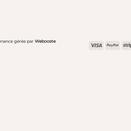
enance gérée par
Webooste
Visa
PayPa