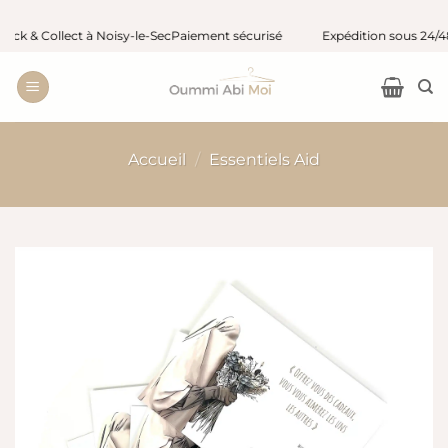
Passer
& Collect à Noisy-le-Sec
Paiement sécurisé
Expédition sous 24/48 h o
au
contenu
Accueil
/
Essentiels Aid